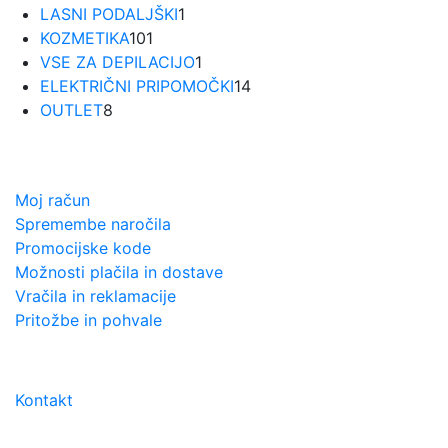
1
izdelkov
LASNI PODALJŠKI
1
101
izdelek
KOZMETIKA
101
izdelek
1
VSE ZA DEPILACIJO
1
izdelek
14
ELEKTRIČNI PRIPOMOČKI
14
8
izdelkov
OUTLET
8
izdelkov
VODIČ in POMOČ
Moj račun
Spremembe naročila
Promocijske kode
Možnosti plačila in dostave
Vračila in reklamacije
Pritožbe in pohvale
PODPORA STRANKAM
Kontakt
URNIK