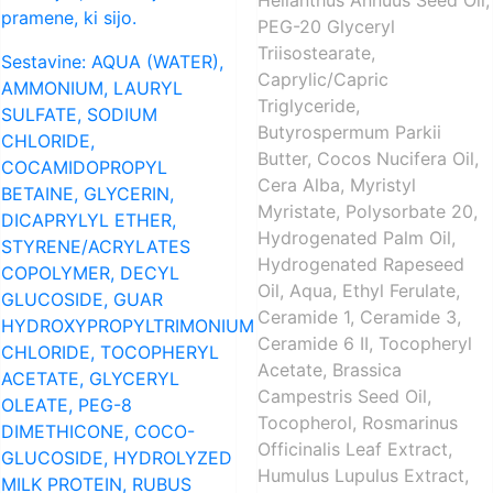
pramene, ki sijo.
PEG-20 Glyceryl
Triisostearate,
Sestavine: AQUA (WATER),
Caprylic/Capric
AMMONIUM, LAURYL
Triglyceride,
SULFATE, SODIUM
Butyrospermum Parkii
CHLORIDE,
Butter, Cocos Nucifera Oil,
COCAMIDOPROPYL
Cera Alba, Myristyl
BETAINE, GLYCERIN,
Myristate, Polysorbate 20,
DICAPRYLYL ETHER,
Hydrogenated Palm Oil,
STYRENE/ACRYLATES
Hydrogenated Rapeseed
COPOLYMER, DECYL
Oil, Aqua, Ethyl Ferulate,
GLUCOSIDE, GUAR
Ceramide 1, Ceramide 3,
HYDROXYPROPYLTRIMONIUM
Ceramide 6 II, Tocopheryl
CHLORIDE, TOCOPHERYL
Acetate, Brassica
ACETATE, GLYCERYL
Campestris Seed Oil,
OLEATE, PEG-8
Tocopherol, Rosmarinus
DIMETHICONE, COCO-
Officinalis Leaf Extract,
GLUCOSIDE, HYDROLYZED
Humulus Lupulus Extract,
MILK PROTEIN, RUBUS