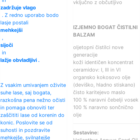
vključno z občutljivo
zadržuje vlago
. Z redno uporabo bodo
lasje postali
IZJEMNO BOGAT ČISTILNI
mehkejši
BALZAM
,
sijoči
oljetopni čistilci nove
in
generacije
lažje obvladljivi .
koži identičen koncentrat
ceramidov: I, III in VI
organsko kokosovo olje
(deviško, hladno stiskano)
Z vsakim umivanjem oživite
čisto karitejevo maslo
suhe lase, saj bogata,
100 % naravni čebelji vosek
razkošna pena nežno očisti
100 % naravno sončnično
in pomaga obnoviti ter
olje
zaščititi lase od korenin do
konic. Poslovite se od
suhosti in pozdravite
Sestavine:
mehkejše, svilnatejše
Helianthus Annuus Seed Oil,