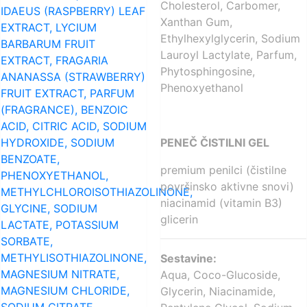
Cholesterol, Carbomer,
IDAEUS (RASPBERRY) LEAF
Xanthan Gum,
EXTRACT, LYCIUM
Ethylhexylglycerin, Sodium
BARBARUM FRUIT
Lauroyl Lactylate, Parfum,
EXTRACT, FRAGARIA
Phytosphingosine,
ANANASSA (STRAWBERRY)
Phenoxyethanol
FRUIT EXTRACT, PARFUM
(FRAGRANCE), BENZOIC
ACID, CITRIC ACID, SODIUM
HYDROXIDE, SODIUM
PENEČ ČISTILNI GEL
BENZOATE,
premium penilci (čistilne
PHENOXYETHANOL,
površinsko aktivne snovi)
METHYLCHLOROISOTHIAZOLINONE,
niacinamid (vitamin B3)
GLYCINE, SODIUM
glicerin
LACTATE, POTASSIUM
SORBATE,
METHYLISOTHIAZOLINONE,
Sestavine:
MAGNESIUM NITRATE,
Aqua, Coco-Glucoside,
MAGNESIUM CHLORIDE,
Glycerin, Niacinamide,
SODIUM CITRATE.