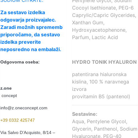
Pentylene Glycol, Sodium
Cocoyl Isethionate, PEG-6
Za sestavo izdelka
Caprylic/Capric Glycerides,
odgovarja proizvajalec.
Xanthan Gum,
Zaradi možnih sprememb
Hydroxyacetophenone,
priporočamo, da sestavo
Parfum, Lactic Acid
izdelka preverite
neposredno na embalaži.
HYDRO TONIK HYALURON
Odgovorna oseba:
patentirana hialuronska
kislina, 100 % naravnega
z.one
izvora
concept
provitamin B5 (pantenol)
info@z.oneconcept.com
Sestavine:
+39 0332 425747
Aqua, Pentylene Glycol,
Glycerin, Panthenol, Sodium
Via Salvo D’Acquisto, 8/14 –
Hyaluronate, PEG-40