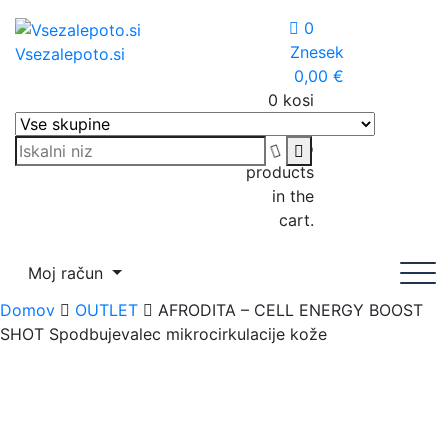
Skip
0
to
Znesek
Vsezalepoto.si
content
0,00
€
0 kosi
Košarica
No
products
in the
cart.
Moj račun
Domov
OUTLET
AFRODITA – CELL ENERGY BOOST
SHOT Spodbujevalec mikrocirkulacije kože