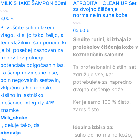
MILK SHAKE ŠAMPON 50ml
AFRODITA – CLEAN UP Set
za dvojno čiščenje
normalne in suhe kože
Ocenjeno
8,00
€
0
od
Privoščite suhim lasem
Ocenjeno
5
65,60
€
0
vlago, ki si jo tako želijo, s
od
Sledite rutini, ki izhaja iz
5
tem vlažilnim šamponom, ki
protokolov čiščenja kože v
je bil posebej zasnovan za
kozmetičnih salonih!
obnovitev polnega
potenciala dolgočasnih las.
Ta profesionalni čistilni set
Ta šampon za suhe lase,
združuje vse, kar
poln negovalnih sestavin,
potrebujete za napredno
vključno s hialuronsko
dvojno čiščenje kože.
kislino in lastniško
Ker je samo 100 % čisto,
mešanico integrity 41®
zares čisto.
znamke
Milk_shake
, deluje tako, da
Idealna izbira za:
obnavlja
suho do normalno kožo,
in