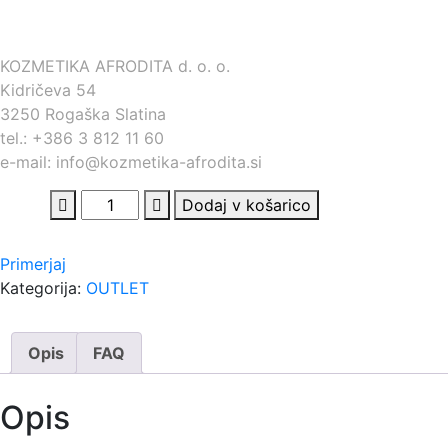
KOZMETIKA AFRODITA d. o. o.
Kidričeva 54
3250 Rogaška Slatina
tel.: +386 3 812 11 60
e-mail: info@kozmetika-afrodita.si
AFRODITA
Dodaj v košarico
-
CELL
Primerjaj
ENERGY
Kategorija:
OUTLET
BOOST
SHOT
Spodbujevalec
Opis
FAQ
mikrocirkulacije
kože
Opis
quantity