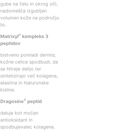
gube na čelu in okrog oči;
nadomešča izgubljen
volumen kože na področju
lic.
®
Matrixyl
kompleks 3
peptidov
bistveno pomladi dermis;
kožne celice spodbudi, da
se hitreje delijo ter
sintetizirajo več kolagena,
elastina in hialuronske
kisline.
®
Dragosine
peptid
deluje kot močan
antioksidant in
spodbujevalec kolagena.