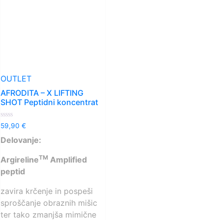
OUTLET
AFRODITA – X LIFTING
SHOT Peptidni koncentrat
Ocenjeno
59,90
€
0
od
Delovanje:
5
TM
Argireline
Amplified
peptid
zavira krčenje in pospeši
sproščanje obraznih mišic
ter tako zmanjša mimične