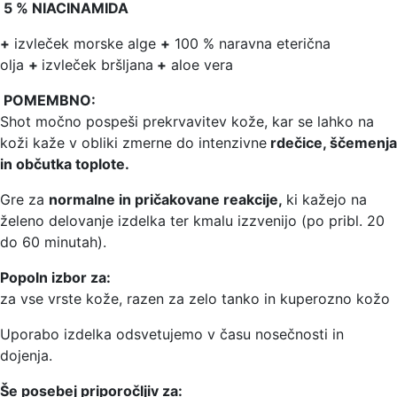
5 % NIACINAMIDA
+
izvleček morske alge
+
100 % naravna eterična
olja
+
izvleček bršljana
+
aloe vera
POMEMBNO:
Shot močno pospeši prekrvavitev kože, kar se lahko na
koži kaže v obliki zmerne do intenzivne
rdečice, ščemenja
in občutka toplote.
Gre za
normalne in pričakovane reakcije,
ki kažejo na
želeno delovanje izdelka ter kmalu izzvenijo (po pribl. 20
do 60 minutah).
Popoln izbor za:
za vse vrste kože, razen za zelo tanko in kuperozno kožo
Uporabo izdelka odsvetujemo v času nosečnosti in
dojenja.
Še posebej priporočljiv za: