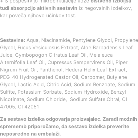
+
S pospešitvijo mikrocirkulacije kože
bistveno
izboljša
tudi absorpcijo aktivnih sestavin
iz negovalnih izdelkov,
kar poveča njihovo učinkovitost.
Sestavine:
Aqua, Niacinamide, Pentylene Glycol, Propylene
Glycol, Fucus Vesiculosus Extract, Aloe Barbadensis Leaf
Juice, Cymbopogon Citratus Leaf Oil, Melaleuca
Alternifolia Leaf Oil, Cupressus Sempervirens Oil, Piper
Nigrum Fruit Oil, Panthenol, Hedera Helix Leaf Extract,
PEG-40 Hydrogenated Castor Oil, Carbomer, Butylene
Glycol, Lactic Acid, Citric Acid, Sodium Benzoate, Sodium
Sulfite, Potassium Sorbate, Sodium Hydroxide, Benzyl
Nicotinate, Sodium Chloride, Sodium Sulfate,Citral, CI
47005, CI 42051
Za sestavo izdelka odgovarja proizvajalec. Zaradi možnih
sprememb priporočamo, da sestavo izdelka preverite
neposredno na embalaži.