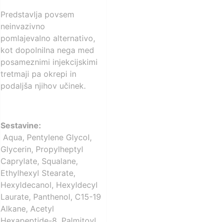
Predstavlja povsem
neinvazivno
pomlajevalno alternativo,
kot dopolnilna nega med
posameznimi injekcijskimi
tretmaji pa okrepi in
podaljša njihov učinek.
Sestavine:
Aqua, Pentylene Glycol,
Glycerin, Propylheptyl
Caprylate, Squalane,
Ethylhexyl Stearate,
Hexyldecanol, Hexyldecyl
Laurate, Panthenol, C15-19
Alkane, Acetyl
Hexapeptide-8, Palmitoyl