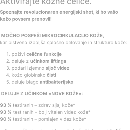
Aktivirajte kožne celice.
Spoznajte revolucionaren energijski shot, ki bo vašo
kožo povsem prenovil!
MOČNO POSPEŠI MIKROCIRKULACIJO KOŽE,
kar bistveno izboljša splošno delovanje in strukturo kože:
poživi
celične funkcije
deluje z
učinkom liftinga
podari izjemno
sijoč videz
kožo globinsko
čisti
deluje blago
antibakterijsko
DELUJE Z UČINKOM »NOVE KOŽE«:
93 %
testiranih – zdrav sijaj kože*
93 %
testiranih – bolj vitalen videz kože*
90 %
testiranih – pomlajen videz kože*