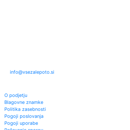
Pon. pet.: 8:30 do 19:00
Sob; 8:30 do 13:00
Nedelja in prazniki zaprto
DIREKTNI KONTAKT
Trgovina Beauty Point
Podjetje: NETICOM d.o.o.
Kidričeva 18, 5000 Nova Gorica
T: 05 330 2126
M: 068 662 757
E:
info@vsezalepoto.si
O PODJETJU
O podjetju
Blagovne znamke
Politika zasebnosti
Pogoji poslovanja
Pogoji uporabe
Reševanje sporov