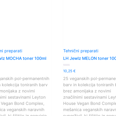
ni preparati
Tehnični preparati
wlz MOCHA toner 100ml
LH Jewlz MELON toner 10
o
Ocenjeno
10,25
€
0
od
anskih pol-permanentnih
25 veganskih pol-permane
5
n kolekcija toniranih barv
barv in kolekcija toniranih
monijaka z novimi
brez amonijaka z novimi
nimi sestavinami Leyton
značilnimi sestavinami Ley
 Vegan Bond Complex,
House Vegan Bond Comple
ca veganskih naravnih
mešanica veganskih narav
vil, ki ščitijo in negujejo
superživil, ki ščitijo in neg