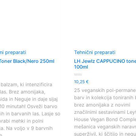
ni preparati
Tehnični preparati
Toner Black/Nero 250ml
LH Jewlz CAPPUCINO ton
100ml
o
Ocenjeno
10,25
€
balzam, ki intenzificira
0
od
25 veganskih pol-permane
las. Brez amonijaka,
5
barv in kolekcija toniranih
ida in Neguje in daje sijaj
brez amonijaka z novimi
10 minutah! Osveži barvo
značilnimi sestavinami Ley
ih in barvanih las. Lasje so
House Vegan Bond Comple
rabi mehki in polni
mešanica veganskih narav
nja. Na voljo v 9 barvnih
superživil, ki ščitijo in neg
h.