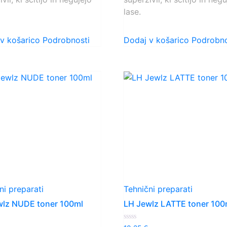
lase.
v košarico
Podrobnosti
Dodaj v košarico
Podrobno
ni preparati
Tehnični preparati
wlz NUDE toner 100ml
LH Jewlz LATTE toner 100
o
Ocenjeno