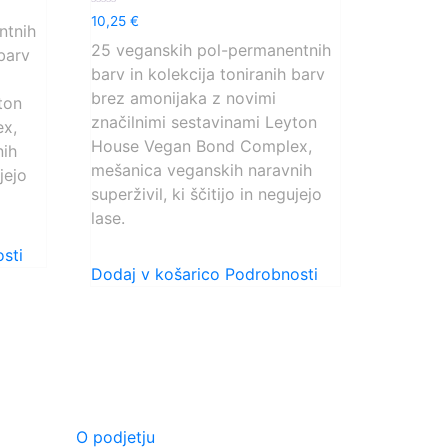
Ocenjeno
10,25
€
ntnih
0
od
25 veganskih pol-permanentnih
 barv
5
barv in kolekcija toniranih barv
brez amonijaka z novimi
ton
značilnimi sestavinami Leyton
x,
House Vegan Bond Complex,
nih
mešanica veganskih naravnih
ujejo
superživil, ki ščitijo in negujejo
lase.
sti
Dodaj v košarico
Podrobnosti
O PODJETJU
O podjetju