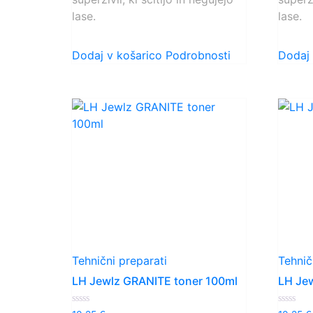
lase.
lase.
Dodaj v košarico
Podrobnosti
Dodaj 
Tehnični preparati
Tehnič
LH Jewlz GRANITE toner 100ml
LH Je
Ocenjeno
Ocenjen