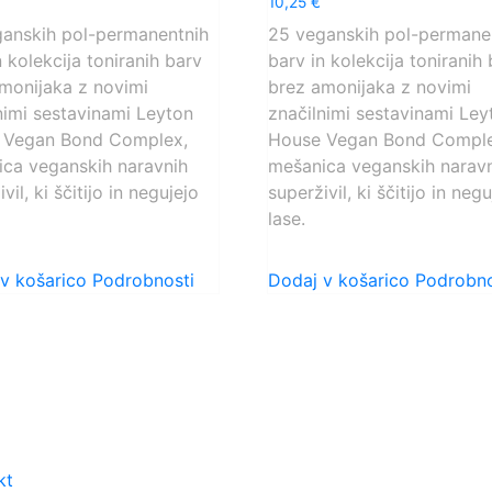
10,25
€
0
od
anskih pol-permanentnih
25 veganskih pol-permane
5
n kolekcija toniranih barv
barv in kolekcija toniranih
monijaka z novimi
brez amonijaka z novimi
nimi sestavinami Leyton
značilnimi sestavinami Ley
 Vegan Bond Complex,
House Vegan Bond Comple
ca veganskih naravnih
mešanica veganskih narav
vil, ki ščitijo in negujejo
superživil, ki ščitijo in neg
lase.
v košarico
Podrobnosti
Dodaj v košarico
Podrobno
ORA STRANKAM
DIREKTNI KONTAKT
kt
Trgovina Beauty Point