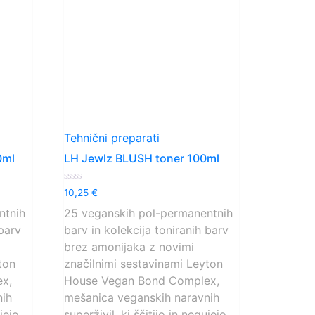
Tehnični preparati
0ml
LH Jewlz BLUSH toner 100ml
Ocenjeno
10,25
€
0
od
ntnih
25 veganskih pol-permanentnih
5
 barv
barv in kolekcija toniranih barv
brez amonijaka z novimi
ton
značilnimi sestavinami Leyton
x,
House Vegan Bond Complex,
nih
mešanica veganskih naravnih
ujejo
superživil, ki ščitijo in negujejo