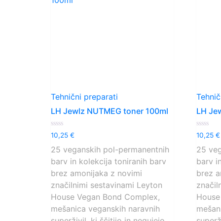
Tehnični preparati
Tehnič
LH Jewlz NUTMEG toner 100ml
LH Je
Ocenjeno
Ocenjen
10,25
€
10,25
€
0
0
od
od
25 veganskih pol-permanentnih
25 veg
5
5
barv in kolekcija toniranih barv
barv i
brez amonijaka z novimi
brez a
značilnimi sestavinami Leyton
značil
House Vegan Bond Complex,
House
mešanica veganskih naravnih
mešani
superživil, ki ščitijo in negujejo
superži