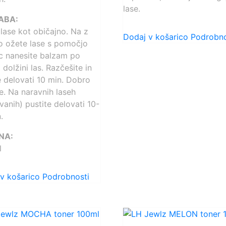
lase.
ABA:
 lase kot običajno. Na z
Dodaj v košarico
Podrobno
o ožete lase s pomočjo
c nanesite balzam po
 dolžini las. Razčešite in
e delovati 10 min. Dobro
te. Na naravnih laseh
vanih) pustite delovati 10-
.
NA:
l
v košarico
Podrobnosti