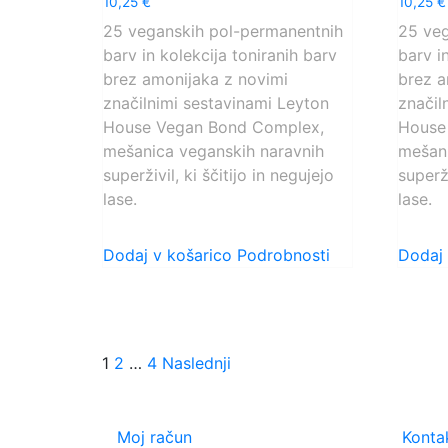
10,25
€
10,25
€
0
0
od
od
25 veganskih pol-permanentnih
25 veg
5
5
barv in kolekcija toniranih barv
barv i
brez amonijaka z novimi
brez a
značilnimi sestavinami Leyton
značil
House Vegan Bond Complex,
House
mešanica veganskih naravnih
mešani
superživil, ki ščitijo in negujejo
superži
lase.
lase.
Dodaj v košarico
Podrobnosti
Dodaj 
Številčenje
1
2
…
4
Naslednji
prispevkov
VODIČ in POMOČ
PODP
Moj račun
Konta