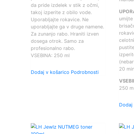
da pride izdelek v stik z očmi,
UPOR
takoj izperite z obilo vode.
umijte
Uporabljajte rokavice. Ne
brisač
uporabljajte ga v druge namene.
rokavi
Za zunanjo rabo. Hraniti izven
celotni
dosega otrok. Samo za
pustit
profesionalno rabo.
izperi
VSEBINA: 250 ml
(nebar
20 min
Dodaj v košarico
Podrobnosti
VSEBI
250 m
Dodaj 