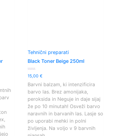
Tehnični preparati
er
Black Toner Beige 250ml
Ocenjeno
15,00
€
0
od
Barvni balzam, ki intenzificira
5
ntnih
barvo las. Brez amonijaka,
 barv
peroksida in Neguje in daje sijaj
že po 10 minutah! Osveži barvo
ton
naravnih in barvanih las. Lasje so
x,
po uporabi mehki in polni
nih
življenja. Na voljo v 9 barvnih
ujejo
niansah.