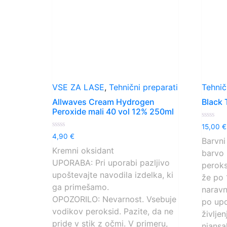
VSE ZA LASE
,
Tehnični preparati
Tehnič
Allwaves Cream Hydrogen
Black 
Peroxide mali 40 vol 12% 250ml
Ocenjen
15,00
€
0
Ocenjeno
4,90
€
od
Barvni 
0
5
od
Kremni oksidant
barvo 
5
UPORABA: Pri uporabi pazljivo
peroks
upoštevajte navodila izdelka, ki
že po 
ga primešamo.
naravn
OPOZORILO: Nevarnost. Vsebuje
po upo
vodikov peroksid. Pazite, da ne
življe
pride v stik z očmi. V primeru,
niansa