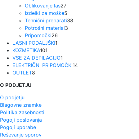
izdelkov
27
Oblikovanje las
27
izdelkov
5
Izdelki za moške
5
izdelkov
38
Tehnični preparati
38
3
izdelkov
Potrošni material
3
26
izdelki
Pripomočki
26
1
izdelkov
LASNI PODALJŠKI
1
101
izdelek
KOZMETIKA
101
izdelek
1
VSE ZA DEPILACIJO
1
izdelek
14
ELEKTRIČNI PRIPOMOČKI
14
8
izdelkov
OUTLET
8
izdelkov
O PODJETJU
O podjetju
Blagovne znamke
Politika zasebnosti
Pogoji poslovanja
Pogoji uporabe
Reševanje sporov