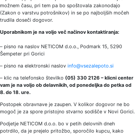
možnem času, pri tem pa bo spoštovala zakonodajo
(Zakon o varstvu potrošnikov) in se po najboljših močeh
trudila doseči dogovor.
Uporabnikom je na voljo več načinov kontaktiranja:
– pisno na naslov NETICOM d.o.o., Podmark 15, 5290
Šempeter pri Gorici
– pisno na elektronski naslov
info@vsezalepoto.si
– klic na telefonsko številko
(05) 330 2126 – klicni center
vam je na voljo ob delavnikih, od ponedeljka do petka od
8. do 18. ure.
Postopek obravnave je zaupen. V kolikor dogovor ne bo
mogoč je za spore pristojno stvarno sodišče v Novi Gorici.
Podjetje NETICOM d.o.o. bo v petih delovnih dneh
potrdilo, da je prejelo pritožbo, sporočilo kupcu, kako