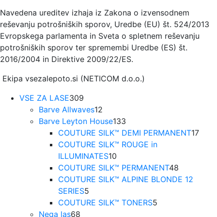
Navedena ureditev izhaja iz Zakona o izvensodnem
reševanju potrošniških sporov, Uredbe (EU) št. 524/2013
Evropskega parlamenta in Sveta o spletnem reševanju
potrošniških sporov ter spremembi Uredbe (ES) št.
2016/2004 in Direktive 2009/22/ES.
Ekipa vsezalepoto.si (NETICOM d.o.o.)
309
VSE ZA LASE
309
izdelkov
12
Barve Allwaves
12
izdelkov
133
Barve Leyton House
133
izdelkov
17
COUTURE SILK™ DEMI PERMANENT
17
izde
COUTURE SILK™ ROUGE in
10
ILLUMINATES
10
izdelkov
48
COUTURE SILK™ PERMANENT
48
izdelkov
COUTURE SILK™ ALPINE BLONDE 12
5
SERIES
5
izdelkov
5
COUTURE SILK™ TONERS
5
68
izdelkov
Nega las
68