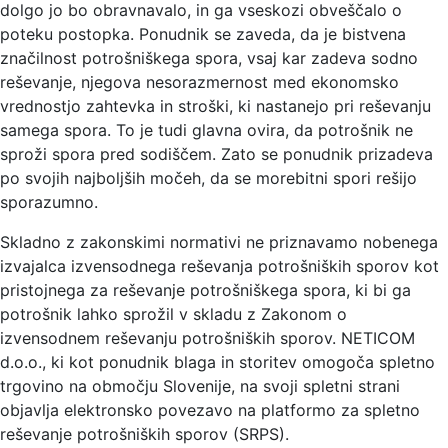
dolgo jo bo obravnavalo, in ga vseskozi obveščalo o
poteku postopka. Ponudnik se zaveda, da je bistvena
značilnost potrošniškega spora, vsaj kar zadeva sodno
reševanje, njegova nesorazmernost med ekonomsko
vrednostjo zahtevka in stroški, ki nastanejo pri reševanju
samega spora. To je tudi glavna ovira, da potrošnik ne
sproži spora pred sodiščem. Zato se ponudnik prizadeva
po svojih najboljših močeh, da se morebitni spori rešijo
sporazumno.
Skladno z zakonskimi normativi ne priznavamo nobenega
izvajalca izvensodnega reševanja potrošniških sporov kot
pristojnega za reševanje potrošniškega spora, ki bi ga
potrošnik lahko sprožil v skladu z Zakonom o
izvensodnem reševanju potrošniških sporov. NETICOM
d.o.o., ki kot ponudnik blaga in storitev omogoča spletno
trgovino na območju Slovenije, na svoji spletni strani
objavlja elektronsko povezavo na platformo za spletno
reševanje potrošniških sporov (SRPS).