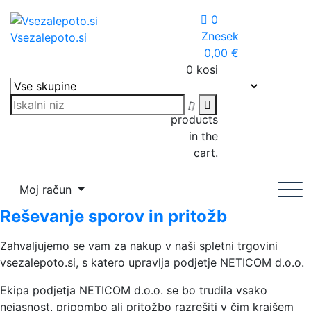
Skip
0
to
Znesek
Vsezalepoto.si
content
0,00
€
0 kosi
Košarica
No
products
in the
cart.
Moj račun
Reševanje sporov in pritožb
Zahvaljujemo se vam za nakup v naši spletni trgovini
vsezalepoto.si, s katero upravlja podjetje NETICOM d.o.o.
Ekipa podjetja NETICOM d.o.o. se bo trudila vsako
nejasnost, pripombo ali pritožbo razrešiti v čim krajšem