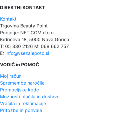
DIREKTNI KONTAKT
Kontakt
Trgovina Beauty Point
Podjetje: NETICOM d.o.o.
Kidričeva 18, 5000 Nova Gorica
T: 05 330 2126 M: 068 662 757
E:
info@vsezalepoto.si
VODIČ in POMOČ
Moj račun
Spremembe naročila
Promocijske kode
Možnosti plačila in dostave
Vračila in reklamacije
Pritožbe in pohvale
VODIČ in POMOČ