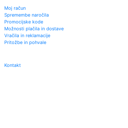
Moj račun
Spremembe naročila
Promocijske kode
Možnosti plačila in dostave
Vračila in reklamacije
Pritožbe in pohvale
PODPORA STRANKAM
Kontakt
URNIK
Pon. pet.: 8:30 do 19:00
Sob; 8:30 do 13:00
Nedelja in prazniki zaprto
DIREKTNI KONTAKT
Trgovina Beauty Point
Podjetje: NETICOM d.o.o.