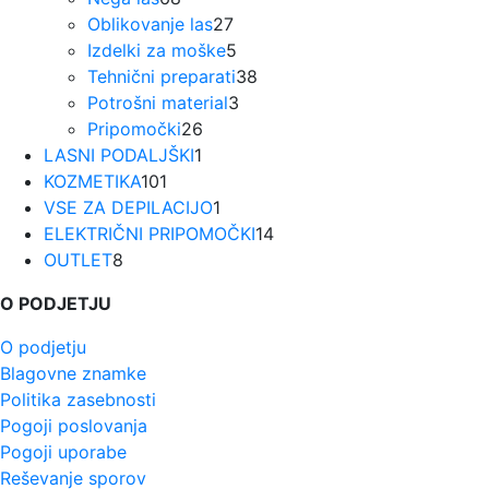
Oblikovanje las
izdelkov
27
27
Izdelki za moške
5
izdelkov
5
Tehnični preparati
38
izdelkov
38
Potrošni material
3
3
izdelkov
Pripomočki
26
26
izdelki
LASNI PODALJŠKI
1
1
izdelkov
KOZMETIKA
101
101
izdelek
VSE ZA DEPILACIJO
izdelek
1
1
ELEKTRIČNI PRIPOMOČKI
izdelek
14
14
OUTLET
8
8
izdelkov
izdelkov
O PODJETJU
O podjetju
Blagovne znamke
Politika zasebnosti
Pogoji poslovanja
Pogoji uporabe
Reševanje sporov