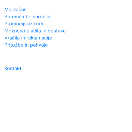
Moj račun
Spremembe naročila
Promocijske kode
Možnosti plačila in dostave
Vračila in reklamacije
Pritožbe in pohvale
PODPORA STRANKAM
Kontakt
URNIK
Pon. pet.: 8:30 do 19:00
Sob; 8:30 do 13:00
Nedelja in prazniki zaprto
DIREKTNI KONTAKT
Trgovina Beauty Point
Podjetje: NETICOM d.o.o.