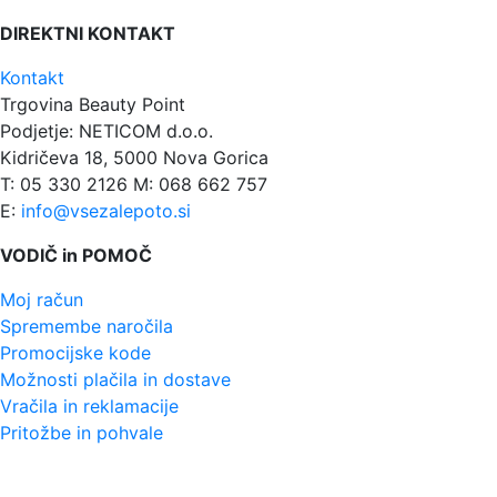
DIREKTNI KONTAKT
Kontakt
Trgovina Beauty Point
Podjetje: NETICOM d.o.o.
Kidričeva 18, 5000 Nova Gorica
T: 05 330 2126 M: 068 662 757
E:
info@vsezalepoto.si
VODIČ in POMOČ
Moj račun
Spremembe naročila
Promocijske kode
Možnosti plačila in dostave
Vračila in reklamacije
Pritožbe in pohvale
VODIČ in POMOČ