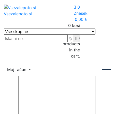
Skip
0
to
Znesek
Vsezalepoto.si
content
0,00
€
0 kosi
Košarica
No
products
in the
cart.
Moj račun