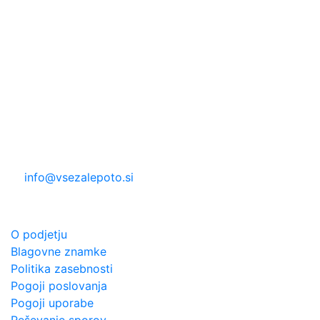
Pon. pet.: 8:30 do 19:00
Sob; 8:30 do 13:00
Nedelja in prazniki zaprto
DIREKTNI KONTAKT
Trgovina Beauty Point
Podjetje: NETICOM d.o.o.
Kidričeva 18, 5000 Nova Gorica
T: 05 330 2126
M: 068 662 757
E:
info@vsezalepoto.si
O PODJETJU
O podjetju
Blagovne znamke
Politika zasebnosti
Pogoji poslovanja
Pogoji uporabe
Reševanje sporov