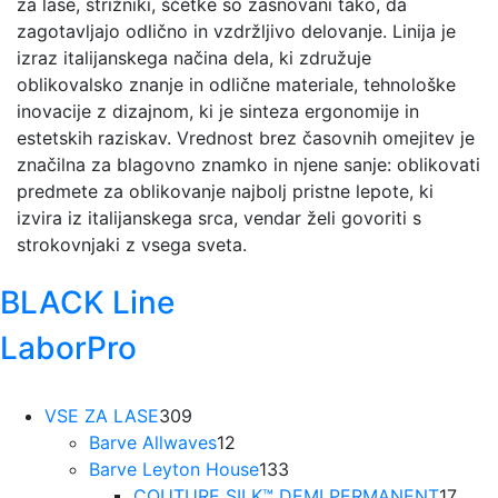
za lase, strižniki, ščetke so zasnovani tako, da
zagotavljajo odlično in vzdržljivo delovanje. Linija je
izraz italijanskega načina dela, ki združuje
oblikovalsko znanje in odlične materiale, tehnološke
inovacije z dizajnom, ki je sinteza ergonomije in
estetskih raziskav. Vrednost brez časovnih omejitev je
značilna za blagovno znamko in njene sanje: oblikovati
predmete za oblikovanje najbolj pristne lepote, ki
izvira iz italijanskega srca, vendar želi govoriti s
strokovnjaki z vsega sveta.
BLACK Line
LaborPro
309
VSE ZA LASE
309
izdelkov
12
Barve Allwaves
12
izdelkov
133
Barve Leyton House
133
izdelkov
17
COUTURE SILK™ DEMI PERMANENT
17