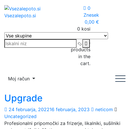
Skip
0
to
Znesek
Vsezalepoto.si
content
0,00
€
0 kosi
Košarica
No
products
in the
cart.
Moj račun
Upgrade
24 februarja, 2022
16 februarja, 2023
neticom
Uncategorized
Profesionalni pripomočki za frizerje, likalniki, sušilniki